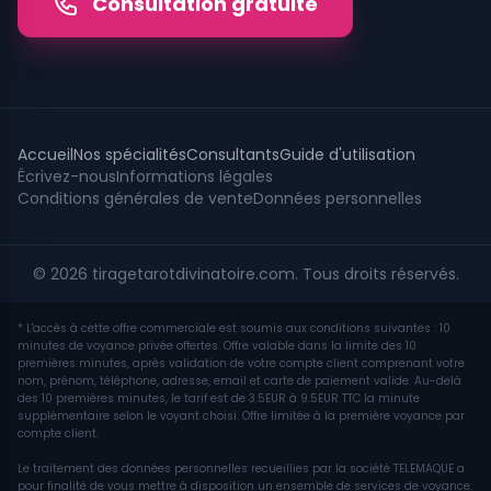
Consultation gratuite
Accueil
Nos spécialités
Consultants
Guide d'utilisation
Écrivez-nous
Informations légales
Conditions générales de vente
Données personnelles
© 2026 tiragetarotdivinatoire.com. Tous droits réservés.
* L'accès à cette offre commerciale est soumis aux conditions suivantes : 10
minutes de voyance privée offertes. Offre valable dans la limite des 10
premières minutes, après validation de votre compte client comprenant votre
nom, prénom, téléphone, adresse, email et carte de paiement valide. Au-delà
des 10 premières minutes, le tarif est de 3.5EUR à 9.5EUR TTC la minute
supplémentaire selon le voyant choisi. Offre limitée à la première voyance par
compte client.
Le traitement des données personnelles recueillies par la société TELEMAQUE a
pour finalité de vous mettre à disposition un ensemble de services de voyance.